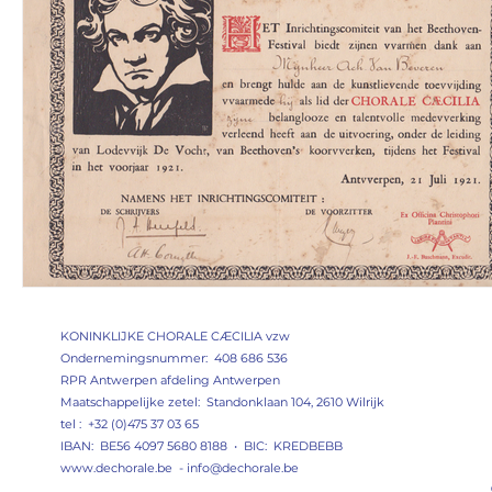
KONINKLIJKE CHORALE CÆCILIA vzw
Ondernemingsnummer: 408 686 536
RPR Antwerpen afdeling Antwerpen
Maatschappelijke zetel: Standonklaan 104, 2610 Wilrijk
tel : +32 (0)475 37 03 65
IBAN: BE56 4097 5680 8188 • BIC: KREDBEBB
www.dechorale.be
-
info@dechorale.be