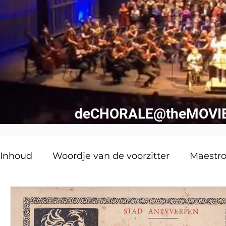
deCHORALE@theMOVIES 
Inhoud
Woordje van de voorzitter
Maestr
Niewaar!
deCHORALE vintage
Van uw