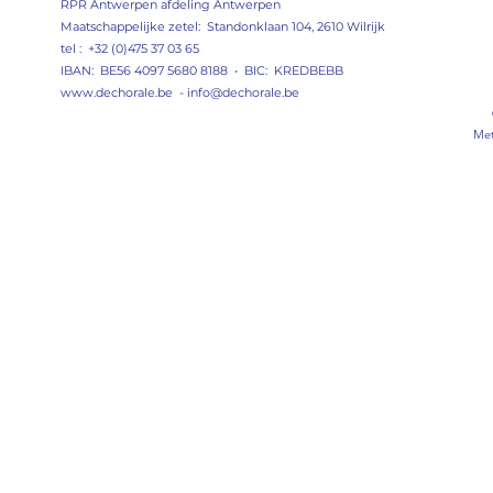
RPR Antwerpen afdeling Antwerpen
Maatschappelijke zetel: Standonklaan 104, 2610 Wilrijk
tel : +32 (0)475 37 03 65
IBAN: BE56 4097 5680 8188 • BIC: KREDBEBB
www.dechorale.be
-
info@dechorale.be
Met