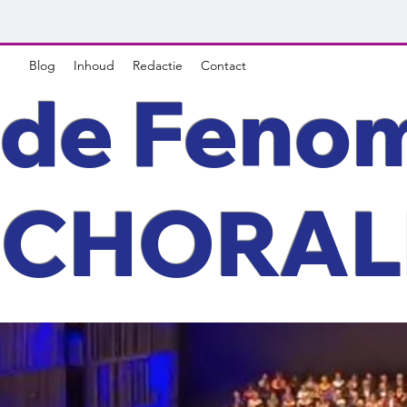
Blog
Inhoud
Redactie
Contact
de Feno
CHORAL