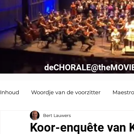
deCHORALE@theMOVIES 
Inhoud
Woordje van de voorzitter
Maestr
Bert Lauwers
Niewaar!
deCHORALE vintage
Van uw
Koor-enquête van 